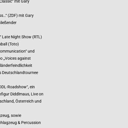
lassic“ mit Gary
ss…“ (ZDF) mit Gary
ließender
k“ Late Night Show (RTL)
ball (Toto)
communication“ und
o „Voices against
änderfeindlichkeit
s Deutschlandtournee
DDL-Roadshow“, ein
figur Diddlmaus, Live on
tschland, Österreich und
gzeug, sowie
chlagzeug & Percussion