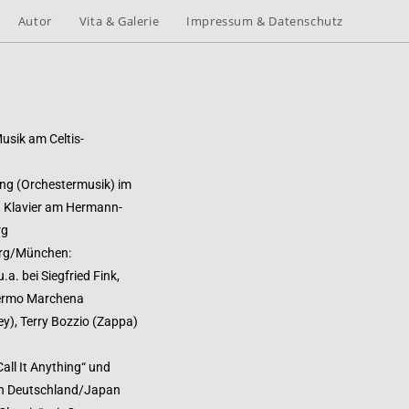
Autor
Vita & Galerie
Impressum & Datenschutz
usik am Celtis-
ung (Orchestermusik) im
 Klavier am Hermann-
rg
rg/München:
a. bei Siegfried Fink,
lermo Marchena
ey), Terry Bozzio (Zappa)
ll It Anything“ und
 in Deutschland/Japan