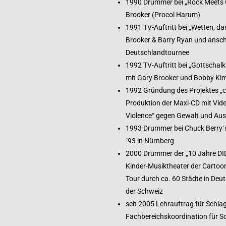
1990 Drummer bei „Rock Meets C
Brooker (Procol Harum)
1991 TV-Auftritt bei „Wetten, da
Brooker & Barry Ryan und ansch
Deutschlandtournee
1992 TV-Auftritt bei „Gottschal
mit Gary Brooker und Bobby Kim
1992 Gründung des Projektes „
Produktion der Maxi-CD mit Vide
Violence“ gegen Gewalt und Ausl
1993 Drummer bei Chuck Berry´
´93 in Nürnberg
2000 Drummer der „10 Jahre DI
Kinder-Musiktheater der Cartoon
Tour durch ca. 60 Städte in Deu
der Schweiz
seit 2005 Lehrauftrag für Schla
Fachbereichskoordination für S